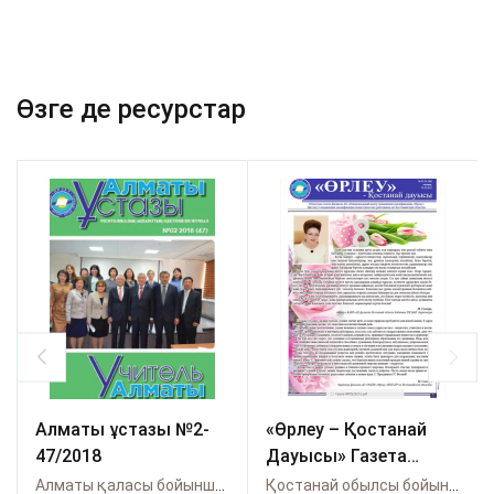
Өзге де ресурстар
Алматы ұстазы №2-
«Өрлеу – Қостанай
47/2018
Дауысы» Газета
№5(166)-2021г.
Алматы қаласы бойынша Өрлеу
Қостанай обылсы бойынша Өрлеу