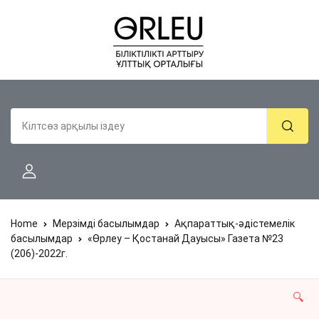
Home
Мерзімді басылымдар
Ақпараттық-әдістемелік
басылымдар
«Өрлеу – Қостанай Дауысы» Газета №23
(206)-2022г.
🔍