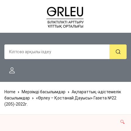
Home
Мерзімді басылымдар
Ақпараттық-әдістемелік
басылымдар
«Өрлеу – Қостанай Дауысы» Газета №22
(205)-2022г.
🔍