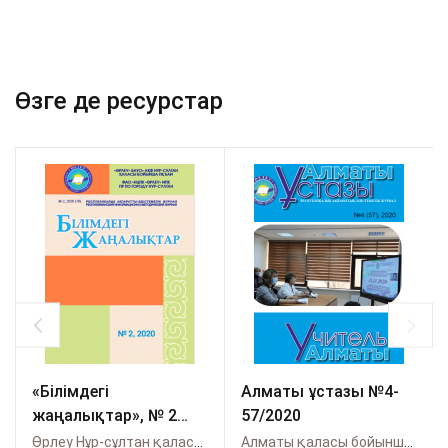
Өзге де ресурстар
«Білімдегі
Алматы ұстазы №4-
жаңалықтар», № 2
57/2020
(70) 2020
Өрлеу Нұр-сұлтан қаласы бойынша
Алматы қаласы бойынша Өрлеу