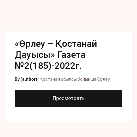
«Өрлеу – Қостанай
Дауысы» Газета
№2(185)-2022г.
By (author)
Қостанай обылсы бойынша Өрлеу
Просмотреть