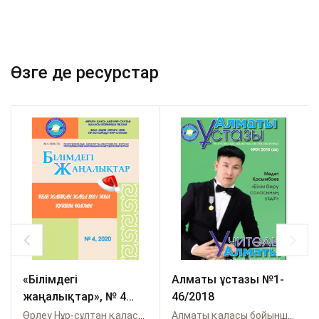
Өзге де ресурстар
«Білімдегі
Алматы ұстазы №1-
жаңалықтар», № 4
46/2018
(72) 2020
Өрлеу Нұр-сұлтан қаласы бойынша
Алматы қаласы бойынша Өрлеу