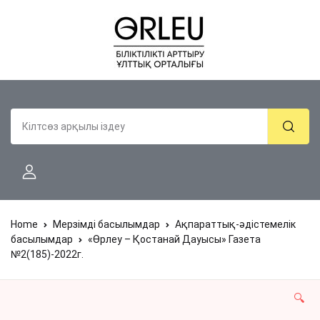
Home
Мерзімді басылымдар
Ақпараттық-әдістемелік
басылымдар
«Өрлеу – Қостанай Дауысы» Газета
№2(185)-2022г.
🔍