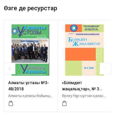
Өзге де ресурстар
Алматы ұстазы №3-
«Білімдегі
48/2018
жаңалықтар», № 3
(71) 2020
Алматы қаласы бойынша Өрлеу
Өрлеу Нұр-сұлтан қаласы бойынша