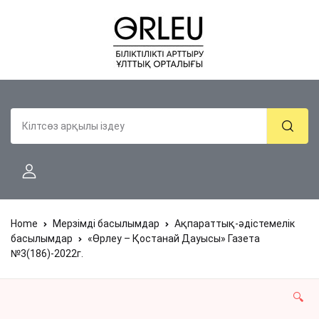
Home
Мерзімді басылымдар
Ақпараттық-әдістемелік
басылымдар
«Өрлеу – Қостанай Дауысы» Газета
№3(186)-2022г.
🔍