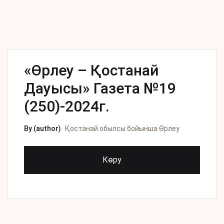
«Өрлеу – Қостанай
Дауысы» Газета №19
(250)-2024г.
By (author)
Қостанай обылсы бойынша Өрлеу
Көру