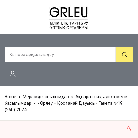
Home
Мерзімді басылымдар
Ақпараттық-әдістемелік
басылымдар
«Өрлеу – Қостанай Дауысы» Газета №19
(250)-2024г.
🔍