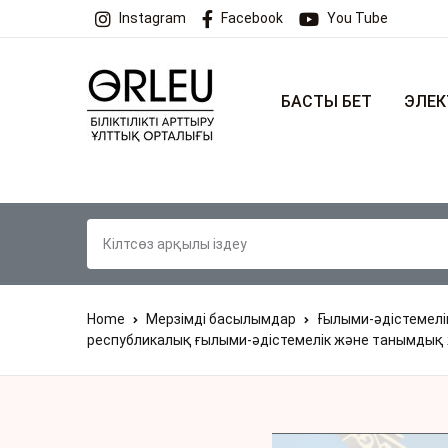
Instagram
Facebook
You Tube
БАСТЫ БЕТ
ЭЛЕК
Home
Мерзімді басылымдар
Ғылыми-әдістемел
республикалық ғылыми-əдістемелік жəне танымдық