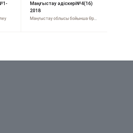
№1-
Маңғыстау әдіскері№4(16)
Әдіск
2018
№1(51
леу
Маңғыстау облысы бойынша Өрлеу
Ақтөбе