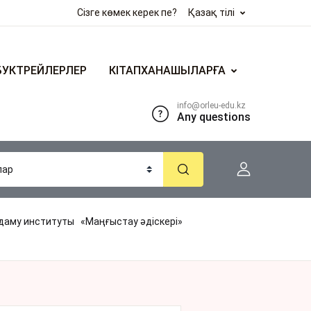
Сізге көмек керек пе?
Қазақ тілі
БУКТРЕЙЛЕРЛЕР
КІТАПХАНАШЫЛАРҒА
info@orleu-edu.kz
Any questions
даму институты «Маңғыстау əдіскері»