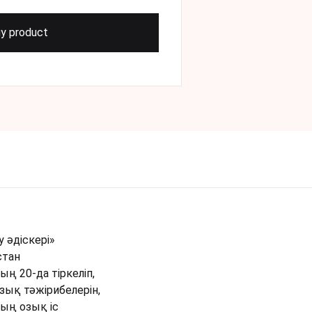
y product
əдіскері»
стан
 20-да тіркеліп,
зық тәжірибелерін,
ың озық іс