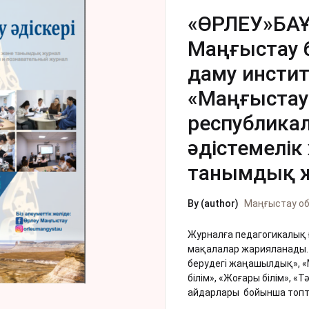
«ӨРЛЕУ»БА
Маңғыстау 
даму инсти
«Маңғыстау 
республика
əдістемелік
танымдық 
By (author)
Маңғыстау о
Журналға педагогикалық 
мақалалар жарияланады. 
берудегі жаңашылдық», «Ме
білім», «Жоғары білім», «
айдарлары бойынша топт