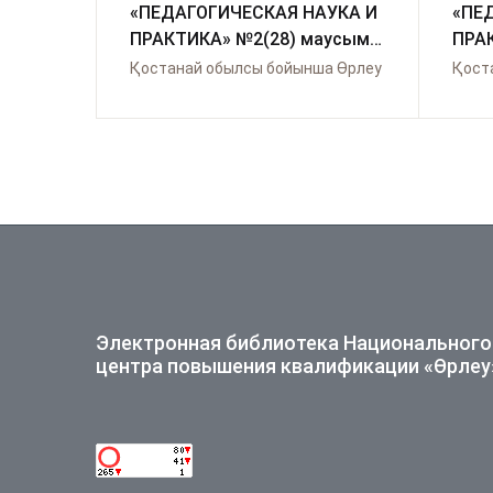
«ПЕДАГОГИЧЕСКАЯ НАУКА И
«ПЕ
ПРАКТИКА» №2(28) маусым
ПРАК
2020
2020
Қостанай обылсы бойынша Өрлеу
Қост
Электронная библиотека Национального
центра повышения квалификации «Өрлеу