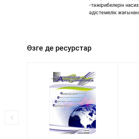
-тәжірибелерін наси
әдістемелік жағына
Өзге де ресурстар