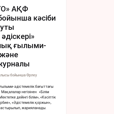
ҰО» АҚФ
бойынша кәсіби
туты
əдіскері»
лық ғылыми-
 жəне
журналы
блысы бойынша Өрлеу
ғылыми-әдістемелік бағыттағы
Мақалалар негізінен «Білім
ктепке дейінгі білім», «Кәсіптік
Тәрбие», «Әдістемелік қоржын»,.
астырылып, жарияланады.