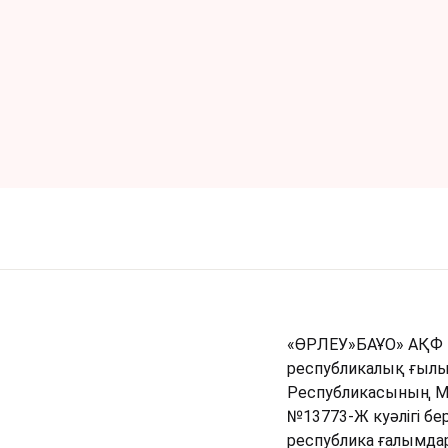
«ӨРЛЕУ»БАҰО» АҚФ М
республикалық ғылы
Республикасының Мә
№13773-Ж куәлігі бе
республика ғалымда