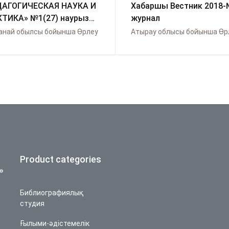
ДАГОГИЧЕСКАЯ НАУКА И
Хабаршы Вестник 2018-
ТИКА» №1(27) наурыз
журнал
анай обылсы бойынша Өрлеу
Атырау облысы бойынша Өр
Product categories
»
Библиографиялық
студия
Ғылыми-әдістемелік