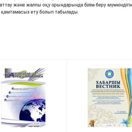
хаттау және жалпы оқу орындарында білім беру мүмкіндіг
н қамтамасыз ету болып табылады.