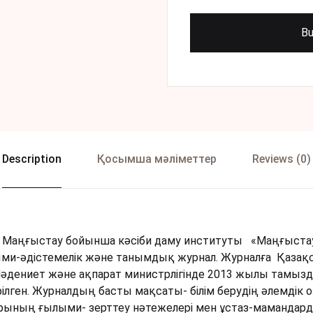
Bu
Description
Қосымша мәліметтер
Reviews (0)
аңғыстау бойынша кәсіби даму институты «Маңғыстау 
ми-əдістемелік жəне танымдық журнал. Журналға Қазақ
дениет және ақпарат министрлігінде 2013 жылы тамыздың
рілген. Журналдың басты мақсаты- білім берудің әлемдік о
рының ғылыми- зерттеу нәтежелері мен ұстаз-мамандард