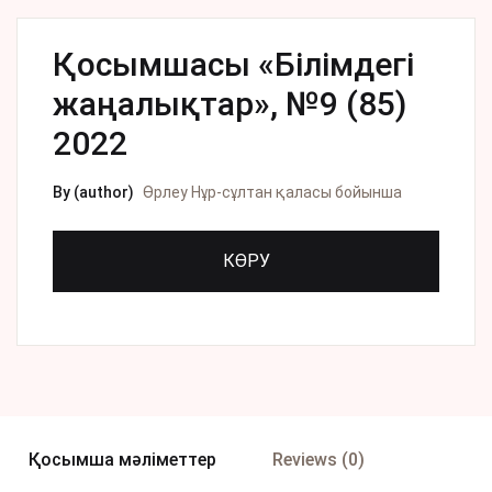
Қосымшасы «Білімдегі
жаңалықтар», №9 (85)
2022
By (author)
Өрлеу Нұр-сұлтан қаласы бойынша
КӨРУ
Қосымша мәліметтер
Reviews (0)