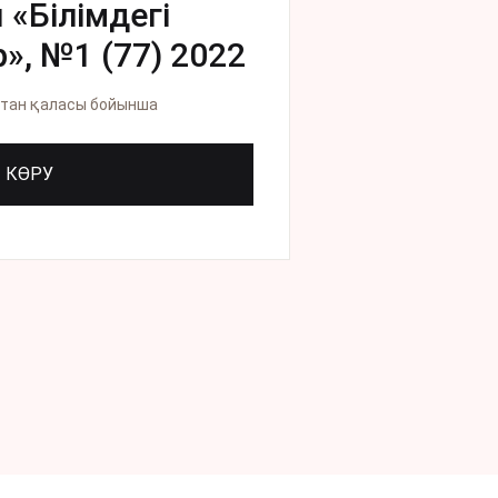
«Білімдегі
, №1 (77) 2022
лтан қаласы бойынша
КӨРУ