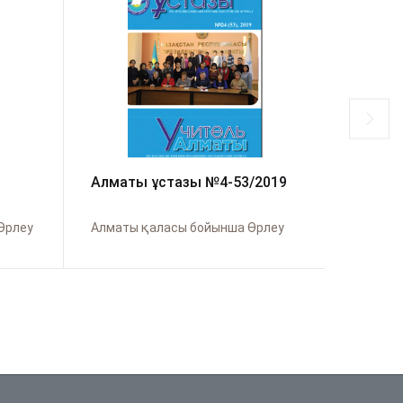
Алматы ұстазы №4-53/2019
Мұғал
№1
Өрлеу
Алматы қаласы бойынша Өрлеу
Ақмола