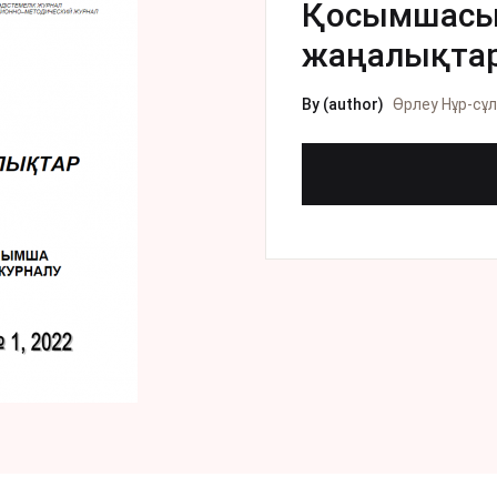
Қосымшасы 
жаңалықтар»
By (author)
Өрлеу Нұр-сұ