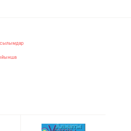
басылымдар
бойынша