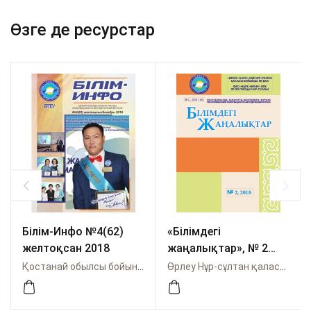
Өзге де ресурстар
Білім-Инфо №4(62)
«Білімдегі
желтоқсан 2018
жаңалықтар», № 2
(62) 2018
Қостанай обылсы бойынша Өрлеу
Өрлеу Нұр-сұлтан қаласы бойынша