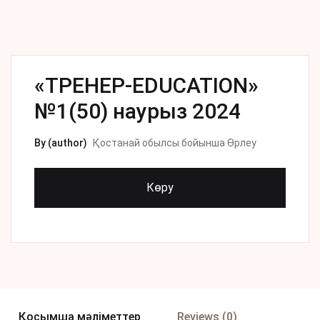
«ТРЕНЕР-EDUCATION»
№1(50) наурыз 2024
By (author)
Қостанай обылсы бойынша Өрлеу
Көру
Қосымша мәліметтер
Reviews (0)