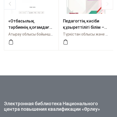
«Отбасылық
Педагогтің кәсіби
тəрбиенің қоғамдағы
құзыреттілігі білім –
маңызы: мəселелер,
сапасын көтерудің
Атырау облысы бойынша Өрлеу
Түркістан облысы және Шымкент қаласы бойынша Өрлеу
көзқарастар,
факторы
болашағы»
тақырыбында
облыстық ғылыми –
тəжірибелік
семинардың
материалдары
Электронная библиотека Национального
центра повышения квалификации «Өрлеу»