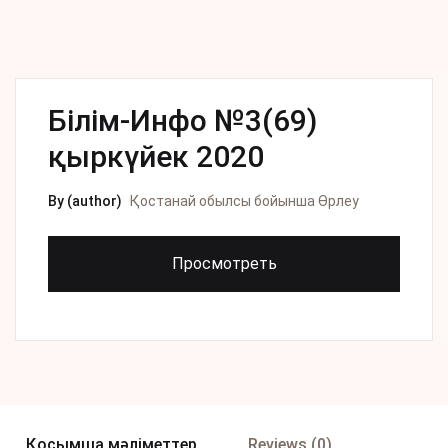
Білім-Инфо №3(69)
қыркүйек 2020
By (author)
Қостанай обылсы бойынша Өрлеу
Просмотреть
Қосымша мәліметтер
Reviews (0)