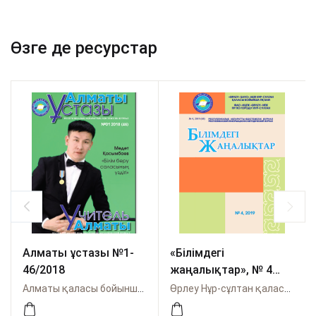
Өзге де ресурстар
Алматы ұстазы №1-
«Білімдегі
46/2018
жаңалықтар», № 4
(68) 2019
Алматы қаласы бойынша Өрлеу
Өрлеу Нұр-сұлтан қаласы бойынша