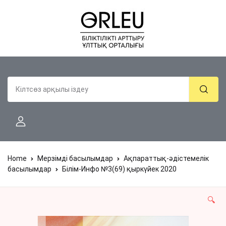
Home
Мерзімді басылымдар
Ақпараттық-әдістемелік
басылымдар
Білім-Инфо №3(69) қыркүйек 2020
🔍