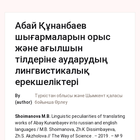
Абай Құнанбаев
шығармаларын орыс
және ағылшын
тілдеріне аударудың
лингвистикалық
ерекшеліктері
By
Түркістан облысы және Шымкент қаласы
(author)
бойынша Өрлеу
Shoimanova
M.B.
Linguistic peculiarities of translating
works оf Abay Kunanbayev into russian and english
languages / M.B. Shoimanova, Zh.K. Dissimbayeva,
Zh.S. Akzholova // The Way of Science . – 2019 . – № 9