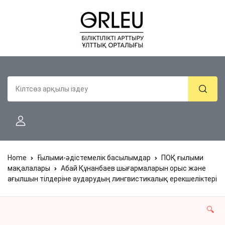
Home
Ғылыми-әдістемелік басылымдар
ПОҚ ғылыми
мақалалары
Абай Құнанбаев шығармаларын орыс және
ағылшын тілдеріне аударудың лингвистикалық ерекшеліктері
🔍