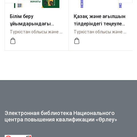
Білім беру
Қазақ және ағылшын
ұйымдарындағы
тілдеріндегі теңеулер
психологиялық
– ұлттық тілді
Түркістан облысы және Шымкент қаласы бойынша Өрлеу
Түркістан облысы және Шымкент қаласы бойынша Өрлеу
қызметтің
бейнелеуші айшықтар
аспектілері:
ретінде
тәжірибесі мен
жетістігі
Электронная библиотека Национального
центра повышения квалификации «Өрлеу»