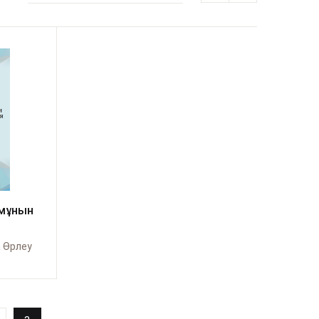
змұнын
 Өрлеу
ту
ары