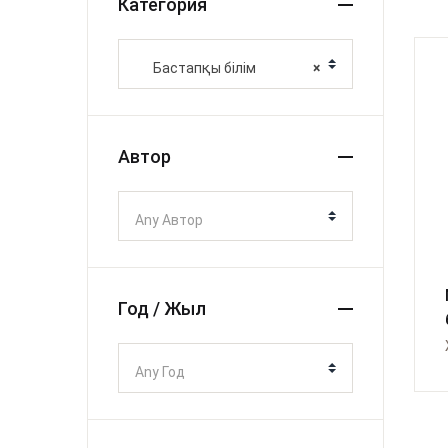
Категория
Бастапқы білім
×
Автор
Any Автор
Год / Жыл
Any Год