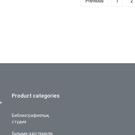
Previous
1
2
Product categories
»
Библиографиялық
студия
Ғылыми-әдістемелік