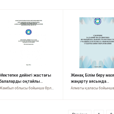
Мектепке дейінгі жастағы
Жинақ Білім беру ма
балаларды оңтайлы
жаңарту аясында
дамытудың заманауи
оқушылардың
Жамбыл облысы бойынша Өрлеу
Алматы қаласы бойынша
тәсілдерi. Әдістемелік
функционалдық
нұсқаулық.
сауаттылығын дамы
бойынша тапсырмал