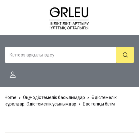
Home
Оқу-әдістемелік басылымдар
Әдістемелік
құралдар. Әдістемелік ұсынымдар
Бастапқы білім