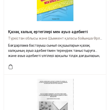
Қазақ халық ертегілері мен ауыз әдебиеті
Түркістан облысы және Шымкент қаласы бойынша Өрлеу
Бағдарлама бастауыш сынып оқушыларын қазақ
халқының ауыз әдебиетімен тереңірек таныстыруға
және ауыз әдебиеті үлгілері арқылы тілдік дағдыларын,
танымдық және шығармашылық қабілеттерін дамытуға
бағытталған. Бағдарламада қазақ халық ертегілері,
мақал-мәтелдер, жаңылтпаштар мен жұмбақтар
сияқты ауыз әдебиеті жанрлары жүйелі түрде
ұсынылып, сабақтар интерактивті әдістермен өткізіледі
және шығармашылық тапсырмалар беріледі.
Оқушылардың ойлауын, қиялын және тіл байлығын
дамытуға жағдай жасайтын бұл бағдарлама ұлттық
құндылықтарды меңгеруге ықпал етеді.