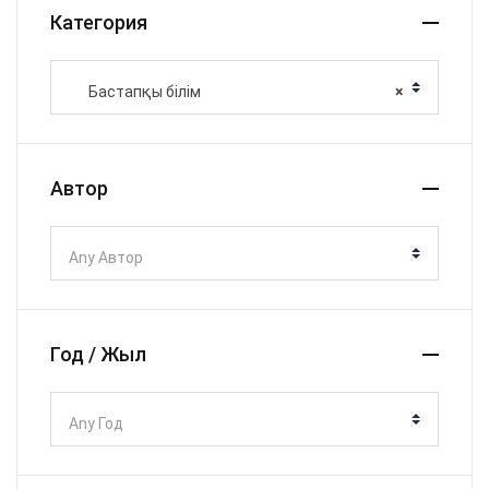
Категория
Бастапқы білім
×
Автор
Any Автор
Год / Жыл
Any Год