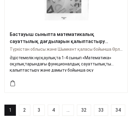
Бастауыш сыныпта математикалық
сауаттылық дағдыларын қалыптастыру
жолдары
Түркістан облысы және Шымкент қаласы бойынша Өрлеу
Әдістемелік нұсқаулықта 1-4 сынып «Математика»
оқулықтарындағы функционалдық сауаттылықты
қалыптастыру және дамыту бойынша оқу
тапсырмаларының және TIMSS халықаралық
зерттеулері мен ББЖМ тапсырмаларының мазмұны
талданып, білім алушылардың пән сабақтарында
математикалық сауаттылығын қалыптастыру және
дамыту бойынша әдістемелік ұсынымдар берілген.
1
2
3
4
…
32
33
34