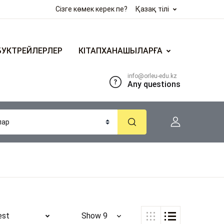
Сізге көмек керек пе?
Қазақ тілі
БУКТРЕЙЛЕРЛЕР
КІТАПХАНАШЫЛАРҒА
info@orleu-edu.kz
Any questions
est