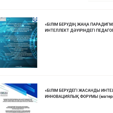
«БІЛІМ БЕРУДІҢ ЖАҢА ПАРАДИГ
ИНТЕЛЛЕКТ ДӘУІРІНДЕГІ ПЕДАГОГИКАЛЫҚ ТӘСІЛДЕРДІ
ТРАНСФОРМАЦИЯЛАУДЫҢ ӘДІСТЕМ
«БІЛІМ БЕРУДЕГІ ЖАСАНДЫ ИНТ
ИННОВАЦИЯЛЫҚ ФОРУМЫ (матери