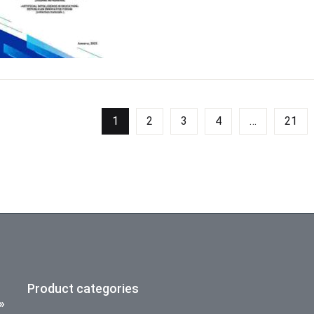
1
2
3
4
…
21
Product categories
»