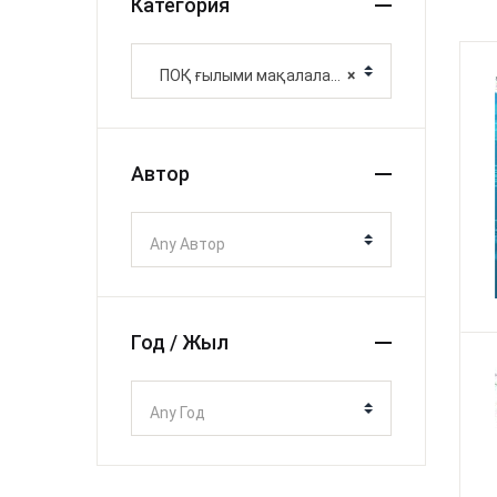
Категория
ПОҚ ғылыми мақалалары
×
Автор
Any Автор
Год / Жыл
Any Год