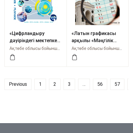
«Цифрландыру
«Латын графикасы
дәуіріндегі мектепке
арқылы «Мәңгілік
дейінгі тәрбие мен
елге» қадам басу
Ақтөбе облысы бойынша Өрлеу
Ақтөбе облысы бойынша Өрлеу
білім берудің
факторларын
ғаламдық болашағы»
педагогикалық
халықаралық
тұрғыдан зерделеу»
ғылыми-практикалық
тақырыбындағы
конференция
республикалық
Previous
1
2
3
…
56
57
материалдары
онлайн ғылыми-
тәжірибелік
конференциясының
материалдар жинағы.