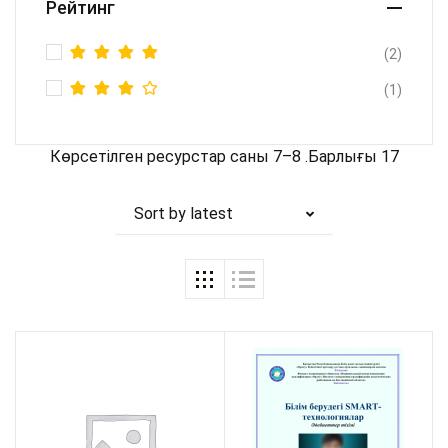
Рейтинг
(2)
Rated
5
(1)
out of 5
Rated
4
out
of 5
Көрсетілген ресурстар саны 7–8 .Барлығы 17
Sort by latest