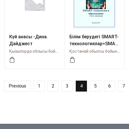
Күй анасы -Дина.
Білім берудегі SMART-
Дайджест
технологиялар=SMAR
T–технологии в
Қызылорда облысы бойынша Өрлеу
Қостанай обылсы бойынша Өрлеу
образовании
Previous
1
2
3
4
5
6
7