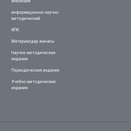
инклюзия
информационно научно-
методический
ИПК
Материалдар жинағы
Научно-методические
издания
Периодические издания
Учебно-методические
издания