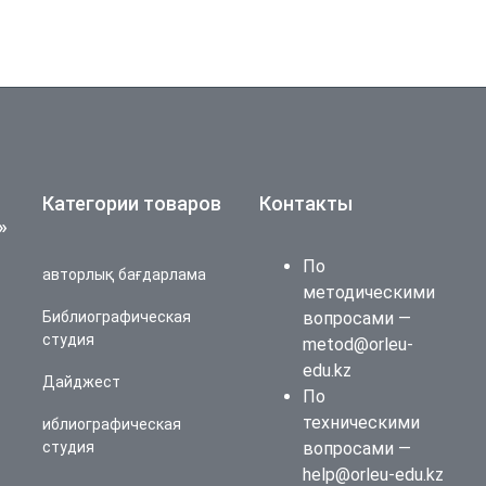
Категории товаров
Контакты
»
По
авторлық бағдарлама
методическими
Библиографическая
вопросами —
студия
metod@orleu-
edu.kz
Дайджест
По
техническими
иблиографическая
студия
вопросами —
help@orleu-edu.kz