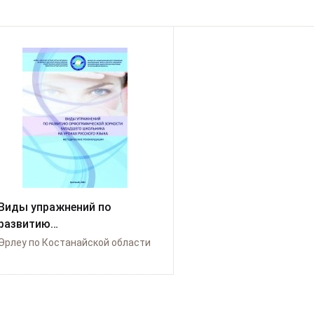
иды упражнений по
развитию
орфографической зоркости
Өрлеу по Костанайской области
младшего школьника на
уроках русского языка