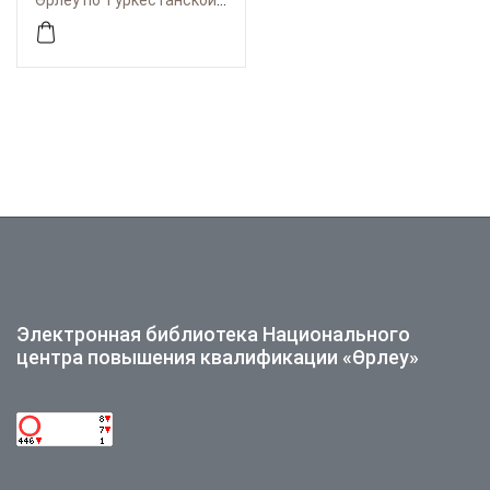
Өрлеу по Туркестанской области и по городу Шымкент
республиканского
конкурса учителей
изобразительного
искусство
Электронная библиотека Национального
центра повышения квалификации «Өрлеу»