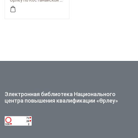
Өрлеу по Костанайской области
развитии педагогов
дошкольных
организаций
образования
Электронная библиотека Национального
центра повышения квалификации «Өрлеу»