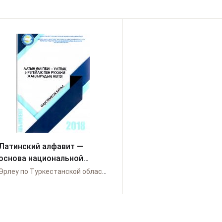
Латинский алфавит —
основа национальной
идентичности и духовного
Өрлеу по Туркестанской области и по городу Шымкент
возрождения