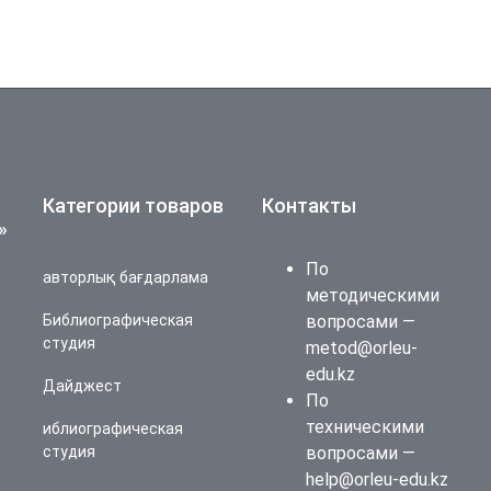
Категории товаров
Контакты
»
По
авторлық бағдарлама
методическими
Библиографическая
вопросами —
студия
metod@orleu-
edu.kz
Дайджест
По
техническими
иблиографическая
студия
вопросами —
help@orleu-edu.kz