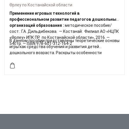
дошкольных организаций образования
Өрлеу по Костанайской области
Применение игровых технологий в
профессиональном развитии педагогов дошкольных
организаций образования :
методическое пособие/
сост.: Г.А. Дильдибекова. — Костанай: Филиал АО «НЦПК
«Өрлеу» ИПК ПР по Костанайской области», 2016. —
В данном пособии представлены теоретические основы
54стр. — ISBN 978-601-312-164-2
игры как средства обучения и развития детей
дошкольного возраста. Раскрыты особенности
применения игровых технологий на основе современных
развивающих игр и развивающих методик
В.Воскобовича, З.Дьенеша, Г.Домана, Киюзенера,
технологии «ТРИЗ». Методическое пособие адресовано
преподавателям педагогических колледжей, педагогам
дошкольных организаций образования.