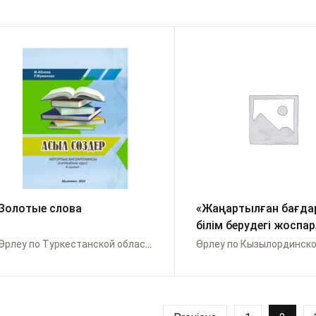
Золотые слова
«Жаңартылған бағда
білім берудегі жоспа
қолданудың үйлесімді
Өрлеу по Туркестанской области и по городу Шымкент
әдістемелік жинақ.