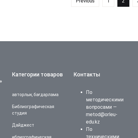
Previous
1
2
Категории товаров
Контакты
»
По
авторлық бағдарлама
методическими
Библиографическая
вопросами —
студия
metod@orleu-
edu.kz
Дайджест
По
техническими
иблиографическая