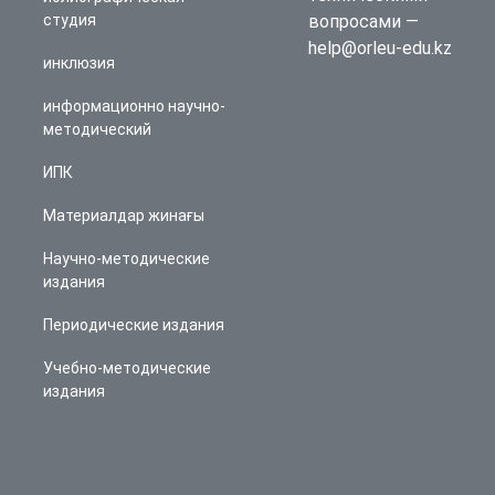
студия
вопросами —
help@orleu-edu.kz
инклюзия
информационно научно-
методический
ИПК
Материалдар жинағы
Научно-методические
издания
Периодические издания
Учебно-методические
издания