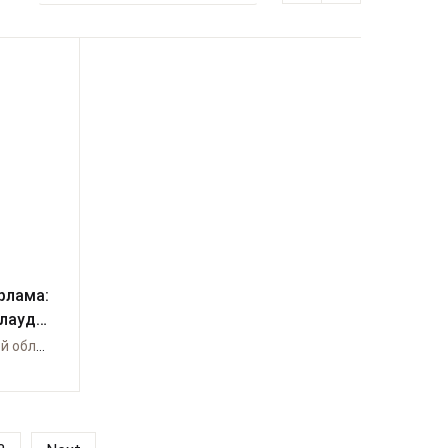
рлама:
рлауды
лігі»
Өрлеу по Кызылординской области