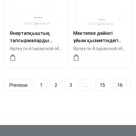
Өнертапқыштық
Мектепке дейінгі
тапсырмаларды
ұйым қызметіндегі
шешу теориясы
квалиметриялық
Өрлеу по Атырауской области
Өрлеу по Атырауской области
технологиясының
амал тəсілдері
қолданылуы
əдістемелік
нұсқаулық
Previous
1
2
3
…
15
16