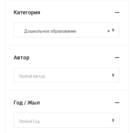
Категория
Дошкольное образование
×
Автор
Любой Автор
Год / Жыл
Любой Год