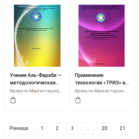
Учение Аль-Фараби —
Применение
методологическая
технологии «ТРИЗ» в
основа развития
педагогическом
Өрлеу по Мангистауской области
Өрлеу по Мангистауской области
профессионально-
процессе
педагогического
дошкольных
мировоззрения
образовательных
организаций
Previous
1
2
3
…
20
21