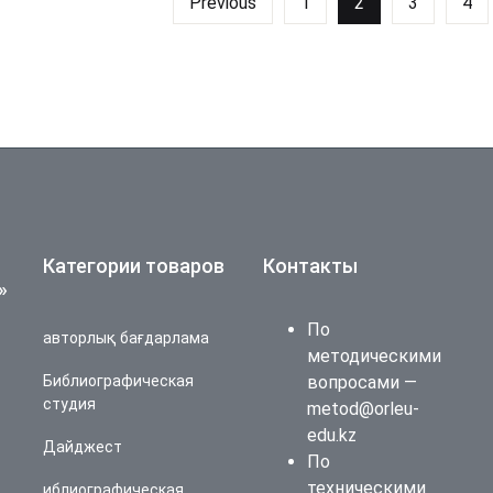
Previous
1
2
3
4
Категории товаров
Контакты
»
По
авторлық бағдарлама
методическими
Библиографическая
вопросами —
студия
metod@orleu-
edu.kz
Дайджест
По
техническими
иблиографическая