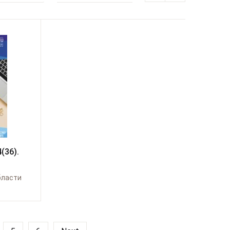
(36).
бласти