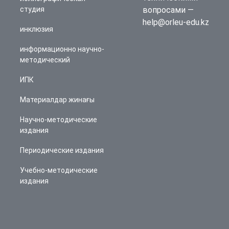
студия
вопросами —
help@orleu-edu.kz
инклюзия
информационно научно-
методический
ИПК
Материалдар жинағы
Научно-методические
издания
Периодические издания
Учебно-методические
издания