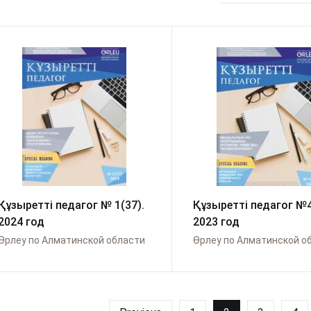
Құзыретті педагог № 1(37).
Құзыретті педагог №4
2024 год
2023 год
Өрлеу по Алматинской области
Өрлеу по Алматинской о