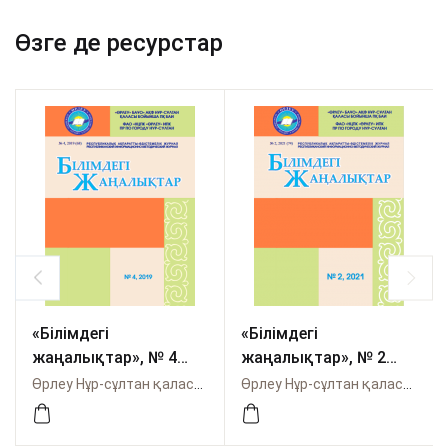
Өзге де ресурстар
«Білімдегі
«Білімдегі
жаңалықтар», № 4
жаңалықтар», № 2
(68) 2019
(74) 2021
Өрлеу Нұр-сұлтан қаласы бойынша
Өрлеу Нұр-сұлтан қаласы бойынша