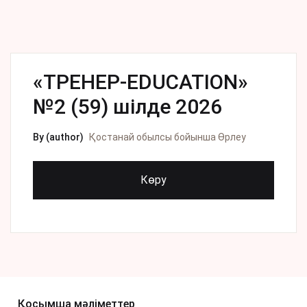
«ТРЕНЕР-EDUCATION»
№2 (59) шілде 2026
By (author)
Қостанай обылсы бойынша Өрлеу
Көру
Қосымша мәліметтер