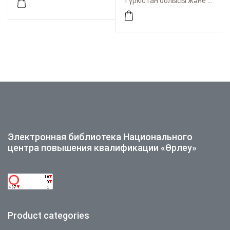
Түркістан облысы және Шымкент қаласы бойынша Өрлеу
морфологиялық
ерекшеліктерін білім
беру үдерісінде
зерттеу әдістері
Электронная библиотека Национального
центра повышения квалификации «Өрлеу»
Product categories