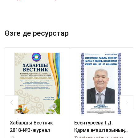
Өзге де ресурстар
Хабаршы Вестник
Есентуреева Г.Д.
2018-№3-журнал
Құрма ағаштарының
DIOSPYROS туысының