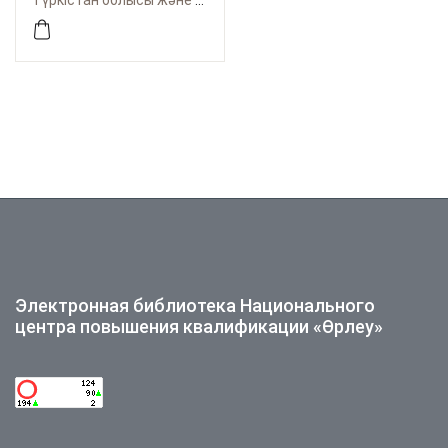
Түркістан облысы және Шымкент қаласы бойынша Өрлеу
ұйымдастыру
мәселелері
Электронная библиотека Национального
центра повышения квалификации «Өрлеу»