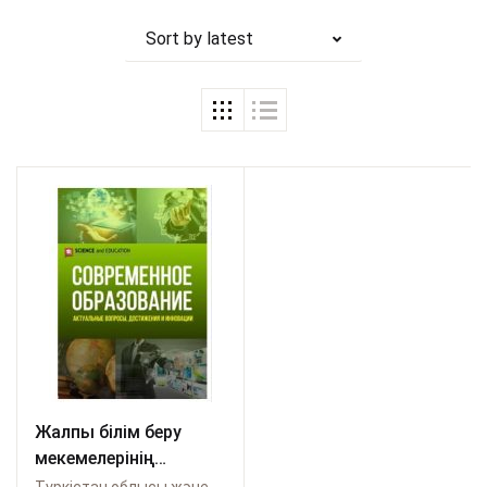
Sort by latest
Жалпы білім беру
мекемелерінің
толерантты кеңістігін