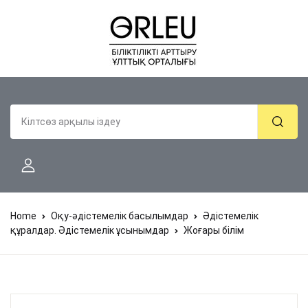
Home
Оқу-әдістемелік басылымдар
Әдістемелік
құралдар. Әдістемелік ұсынымдар
Жоғары білім