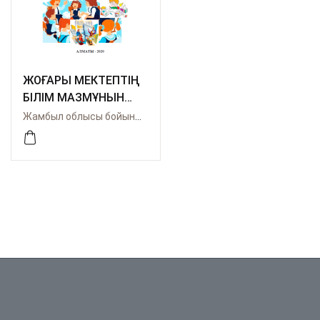
ЖОҒАРЫ МЕКТЕПТІҢ
БІЛІМ МАЗМҰНЫН
ЖАҢАРТУ
Жамбыл облысы бойынша Өрлеу
ШЕКТЕСІНДЕ
ЗАМАНАУЫ САБАҚТЫ
ЖОБАЛАУ