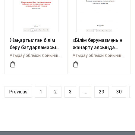
Жаңартылған білім
«Білім берумазмұнын
беру бағдарламасы
жаңарту аясында
бойынша оқу-тәрбие
бастауыш
Атырау облысы бойынша Өрлеу
Атырау облысы бойынша Өрлеу
жұмыстарында
сыныптардағы
қолданылатын әдіс-
өлкетану негіздері»
тәсілдер
Previous
1
2
3
…
29
30