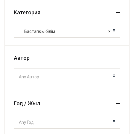
Категория
Бастапқы білім
×
Автор
Any Автор
Год / Жыл
Any Год