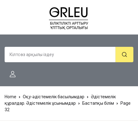
Home
Оқу-әдістемелік басылымдар
Әдістемелік
құралдар. Әдістемелік ұсынымдар
Бастапқы білім
Page
32